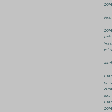
ZOI
Piotr
ZOI
trebu
Voi p
voi c
Intr
GAL
că no
ZOI
Încă
GAL
ZOI