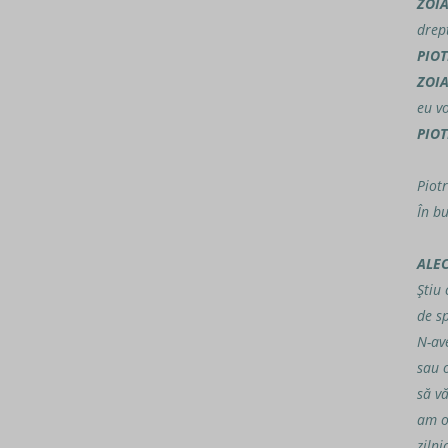
ZOI
drep
PIOT
ZOI
eu vo
PIOT
Piotr
În b
ALE
Ştiu
de s
N-av
sau 
să v
am o
zilni