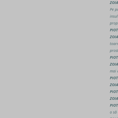
ZOI
Pe p
insu
prop
PIOT
ZOI
toar
prost
PIOT
ZOI
mai 
PIOT
ZOI
PIOT
ZOI
PIOT
o să 