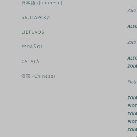
日本語 (Japanese)
Zoia
БЪЛГАРСКИ
ALE
LIETUVOS
Zoia
ESPAÑOL
ALE
CATALÀ
ZOI
汉语 (Chinese)
Piotr
ZOI
PIOT
ZOI
PIOT
ZOI