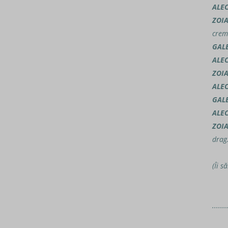
ALE
ZOI
crem
GAL
ALE
ZOI
ALE
GAL
ALE
ZOI
drag…
(Îi s
.......