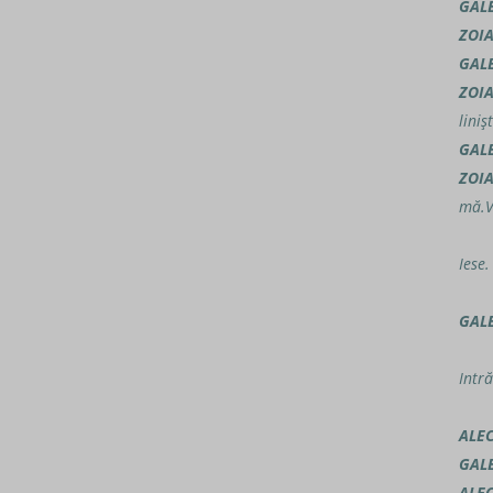
GAL
ZOI
GAL
ZOI
liniş
GAL
ZOI
mă.V
Iese.
GAL
Intr
ALE
GAL
ALE