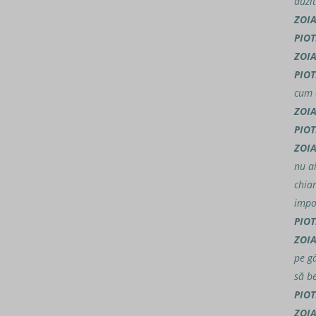
auzi
ZOI
PIOT
ZOI
PIOT
cum 
ZOI
PIOT
ZOI
nu ai
chiar
impo
PIOT
ZOI
pe g
să b
PIOT
ZOI