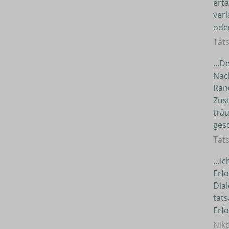
erta
verl
oder
Tat
...D
Nac
Ran
Zus
trä
ges
Tat
…Ic
Erf
Dia
tats
Erf
Nik