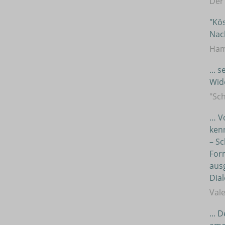
Der
"Kö
Nac
Ham
... 
Wid
"Sc
… Vo
kenn
– Sc
Form
aus
Dial
Vale
... 