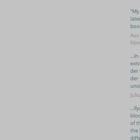
"My 
late
book
Aus
Fil
...
exis
der 
der 
unsi
Juli
...I
bloo
of t
the 
diff