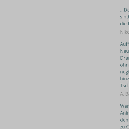
…Doc
sind
die
Nik
Auff
Neu
Dra
ohn
neg
hinz
Tsch
A. B
Wer
Ani
dem 
zu 