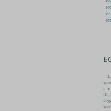
19
19
19
19
E
...D
wun
alte
Déjà
soga
wür