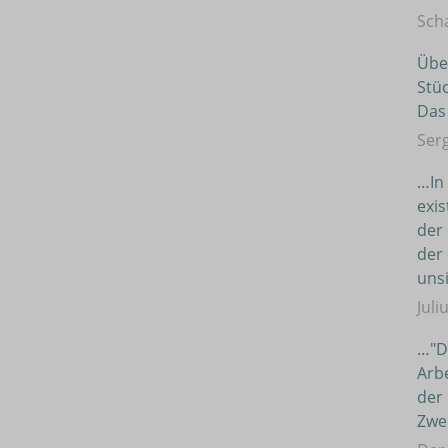
Sch
Über
Stüc
Das
Ser
…In
exis
der 
der 
unsi
Juli
…"De
Arbe
der 
Zwei