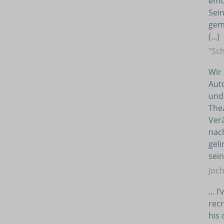
emo
Sei
gem
(...)
"Sc
Wir
Auto
und 
Thea
Ver
nac
geli
sei
Joch
... 
recr
his 