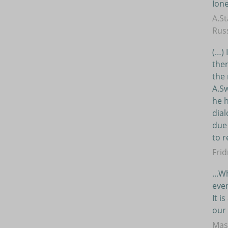
Ion
A.St
Rus
(…) 
ther
the 
A.Sw
he h
dial
due 
to r
Frid
...W
even
It i
our 
Mas