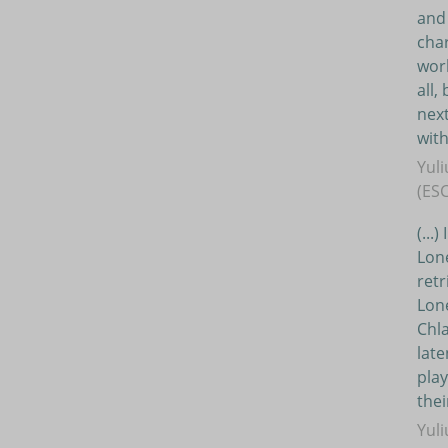
and 
char
worl
all,
next
with
Yuli
(ESC
(...
Lone
retr
Lone
Chla
late
play
thei
Yuli