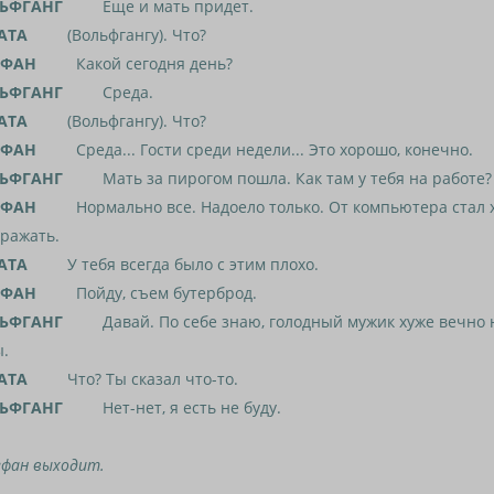
ЬФГАНГ
Еще и мать придет.
АТА
(Вольфгангу). Что?
ЕФАН
Какой сегодня день?
ЬФГАНГ
Среда.
АТА
(Вольфгангу). Что?
ЕФАН
Среда... Гости среди недели... Это хорошо, конечно.
ЬФГАНГ
Мать за пирогом пошла. Как там у тебя на работе?
ЕФАН
Нормально все. Надоело только. От компьютера стал 
ражать.
АТА
У тебя всегда было с этим плохо.
ЕФАН
Пойду, съем бутерброд.
ЬФГАНГ
Давай. По себе знаю, голодный мужик хуже вечно 
ы.
АТА
Что? Ты сказал что-то.
ЬФГАНГ
Нет-нет, я есть не буду.
фан выходит.