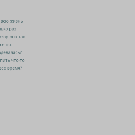
 всю жизнь
лько раз
изор она так
се по-
подевалась?
упить что-то
все время?