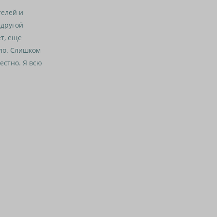
елей и
 другой
т, еще
ало. Слишком
естно. Я всю