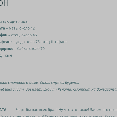
ОН
ствующие лица:
ата
– мать, около 42
ефан
– отец, около 45
ьфганг
– дед, около 75, отец Штефана
дерике
– бабка, около 70
д
- сын
шая столовая в доме. Стол, стулья, буфет...
фганг сидит, дремлет. Входит Рената. Смотрит на Вольфганга
АТА
Черт бы вас всех брал! Ну что это такое! Зачем его позв
йство, а черт знает что! О чем с этим идиотом говорить! Разве