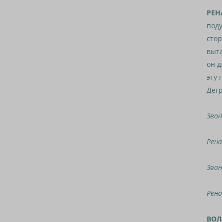
РЕН
поду
стор
выта
он д
эту 
Дег
Звон
Рена
Звон
Рена
ВОЛ