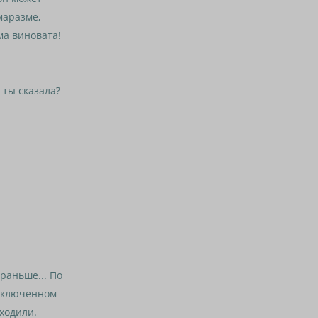
маразме,
ма виновата!
ты сказала?
аньше... По
 включенном
ходили.