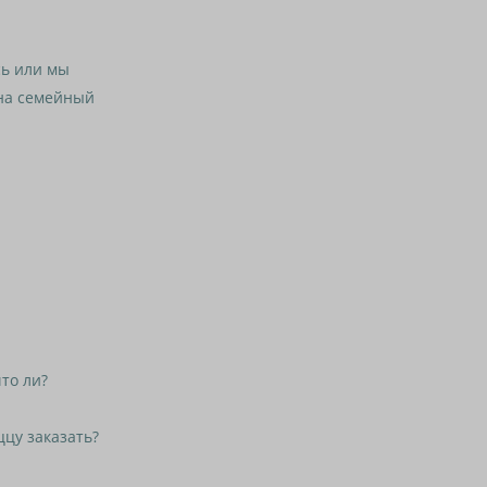
сь или мы
 на семейный
то ли?
цу заказать?