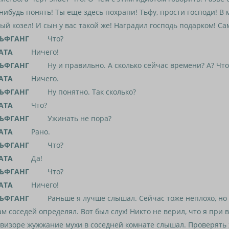
нибудь понять! Ты еще здесь похрапи! Тьфу, прости господи! В 
ый козел! И сын у вас такой же! Наградил господь подарком! Са
ЬФГАНГ
Что?
АТА
Ничего!
ЬФГАНГ
Ну и правильно. А сколько сейчас времени? А? Что 
АТА
Ничего.
ЬФГАНГ
Ну понятно. Так сколько?
АТА
Что?
ЬФГАНГ
Ужинать не пора?
АТА
Рано.
ЬФГАНГ
Что?
АТА
Да!
ЬФГАНГ
Что?
АТА
Ничего!
ЬФГАНГ
Раньше я лучше слышал. Сейчас тоже неплохо, но р
м соседей определял. Вот был слух! Никто не верил, что я при
визоре жужжание мухи в соседней комнате слышал. Проверять 