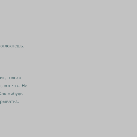
 оглохнешь.
ит, только
, вот что. Не
Как-нибудь
рывать!..