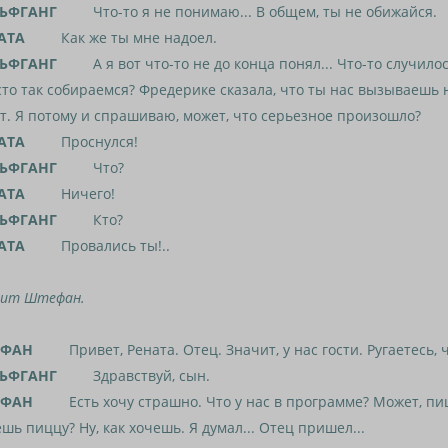
ЬФГАНГ
Что-то я не понимаю... В общем, ты не обижайся.
АТА
Как же ты мне надоел.
ЬФГАНГ
А я вот что-то не до конца понял... Что-то случило
то так собираемся? Фредерике сказала, что ты нас вызываешь
т. Я потому и спрашиваю, может, что серьезное произошло?
АТА
Проснулся!
ЬФГАНГ
Что?
АТА
Ничего!
ЬФГАНГ
Кто?
АТА
Провались ты!..
дит Штефан.
ЕФАН
Привет, Рената. Отец. Значит, у нас гости. Ругаетесь, ч
ЬФГАНГ
Здравствуй, сын.
ЕФАН
Есть хочу страшно. Что у нас в программе? Может, пиц
шь пиццу? Ну, как хочешь. Я думал... Отец пришел...