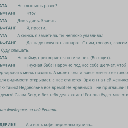
АТА
Не слышишь разве?
ЬФГАНГ
Что?
АТА
Динь-динь. Звонят.
ЬФГАНГ
Я, прости...
АТА
А сынка, я заметила, ты неплохо улавливал.
ЬФГАНГ
Да, надо покупать аппарат. С ним, говорят, совсем
 буду слышать.
АТА
Не пойму, притворяется он или нет. (Выходит).
ЬФГАНГ
Гнусная баба! Нарочно под нос себе шепчет, чтоб
рвировать меня, позлить. А может, она и вовсе ничего не говор
для видимости открывает, с нее станется. Зря он на ней женился
ю таких! Недовольна все время! Не нравимся – не приглашай! 
демся! Слава Богу, и без тебя дел хватает! Рот она будет мне отк
ит Фредерике, за ней Рената.
ДЕРИКЕ
А я вот к кофе пирожных купила...