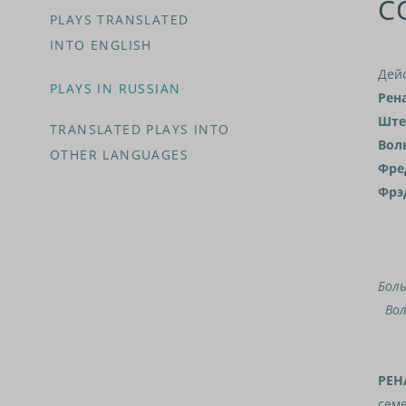
С
PLAYS TRANSLATED
INTO ENGLISH
Дей
PLAYS IN RUSSIAN
Рен
Шт
TRANSLATED PLAYS INTO
Вол
OTHER LANGUAGES
Фре
Фрэ
Боль
Воль
РЕН
семе