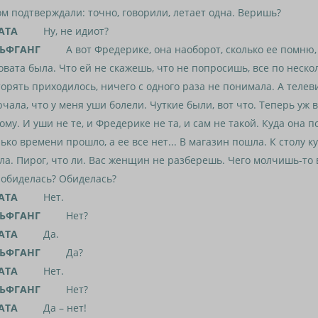
м подтверждали: точно, говорили, летает одна. Веришь?
АТА
Ну, не идиот?
ЬФГАНГ
А вот Фредерике, она наоборот, сколько ее помню,
овата была. Что ей не скажешь, что не попросишь, все по неско
орять приходилось, ничего с одного раза не понимала. А телев
чала, что у меня уши болели. Чуткие были, вот что. Теперь уж в
ому. И уши не те, и Фредерике не та, и сам не такой. Куда она 
ько времени прошло, а ее все нет... В магазин пошла. К столу к
ла. Пирог, что ли. Вас женщин не разберешь. Чего молчишь-то 
 обиделась? Обиделась?
АТА
Нет.
ЬФГАНГ
Нет?
АТА
Да.
ЬФГАНГ
Да?
АТА
Нет.
ЬФГАНГ
Нет?
АТА
Да – нет!