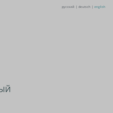
русский |
deutsch |
english
НЫЙ