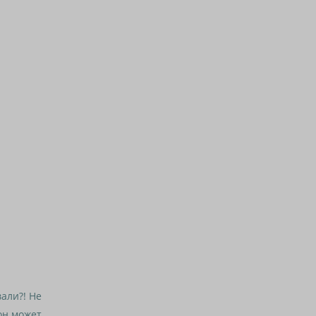
.
али?! Не
 он может