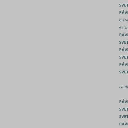
SVE
PÁV
en v
estu
PÁV
SVE
PÁV
SVE
PÁV
SVE
Llam
PÁV
SVE
SVE
PÁV