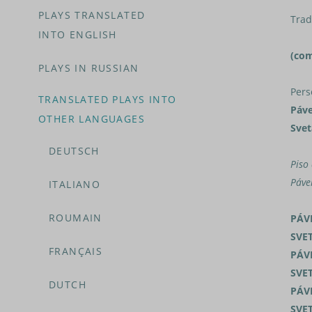
PLAYS TRANSLATED
Trad
INTO ENGLISH
(com
PLAYS IN RUSSIAN
Pers
TRANSLATED PLAYS INTO
Páve
OTHER LANGUAGES
Svet
DEUTSCH
Piso
Páve
ITALIANO
ROUMAIN
PÁV
SVE
FRANÇAIS
PÁV
SVE
DUTCH
PÁV
SVE