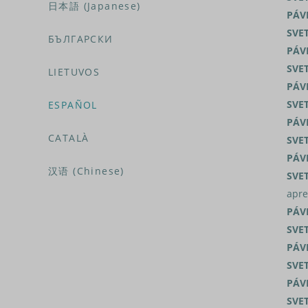
日本語 (Japanese)
PÁV
SVE
БЪЛГАРСКИ
PÁV
SVE
LIETUVOS
PÁV
SVE
ESPAÑOL
PÁV
CATALÀ
SVE
PÁV
汉语 (Chinese)
SVE
apre
PÁV
SVE
PÁV
SVE
PÁV
SVE