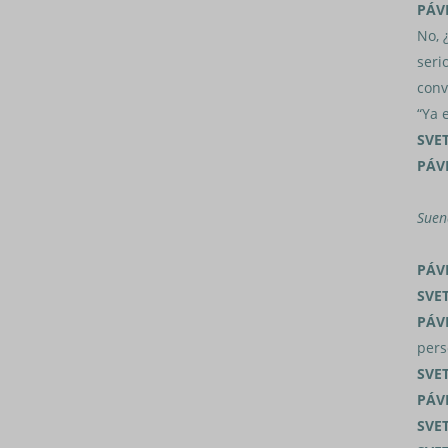
PÁV
No, 
seri
conv
“Ya 
SVE
PÁV
Suen
PÁV
SVE
PÁV
pers
SVE
PÁV
SVE