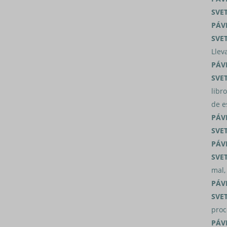
SVE
PÁV
SVE
Llev
PÁV
SVE
libr
de e
PÁV
SVE
PÁV
SVE
mal,
PÁV
SVE
proc
PÁV