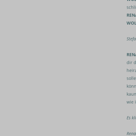
schl
REN
WOL
Stefa
REN
dir 
heir
soll
könn
kaum
wie 
Es kl
Rena