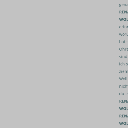
gena
REN
WOL
erin
woru
hat 
Ohre
sind
ich 
ziem
Woll
nich
du e
REN
WOL
REN
WOL