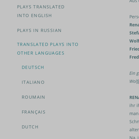
Aus 
PLAYS TRANSLATED
INTO ENGLISH
Pers
Rena
PLAYS IN RUSSIAN
Stef
Wolf
TRANSLATED PLAYS INTO
Frie
OTHER LANGUAGES
Fred
DEUTSCH
Ein g
Wolf
ITALIANO
ROUMAIN
REN
ihr 
FRANÇAIS
man 
Schn
DUTCH
alte
Na, 