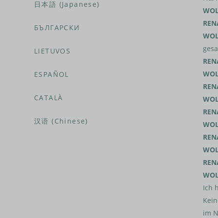
日本語 (Japanese)
WOL
REN
БЪЛГАРСКИ
WOL
gesa
LIETUVOS
REN
WOL
ESPAÑOL
REN
CATALÀ
WOL
REN
汉语 (Chinese)
WOL
REN
WOL
REN
WOL
Ich 
Kein
im N