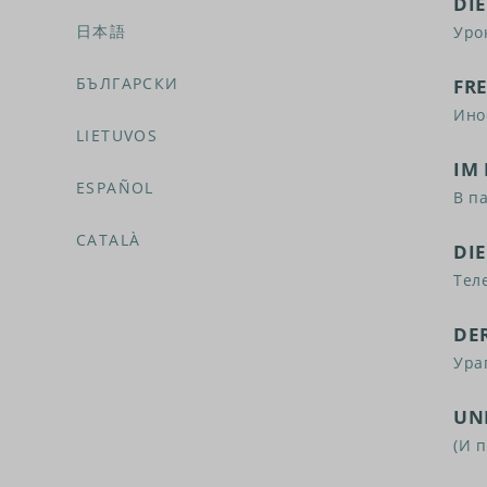
DI
日本語
Уро
БЪЛГАРСКИ
FR
Ино
LIETUVOS
IM
ESPAÑOL
В п
CATALÀ
DI
Тел
DE
Ура
UND
(И 