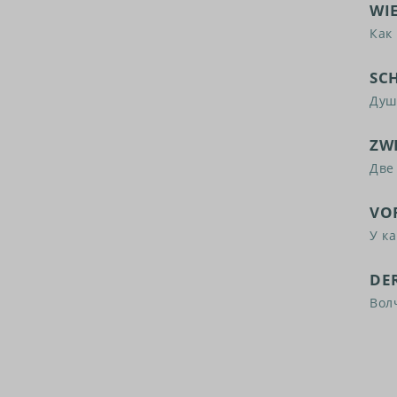
WIE
Как 
SC
Душ
ZW
Две
VO
У к
DE
Вол