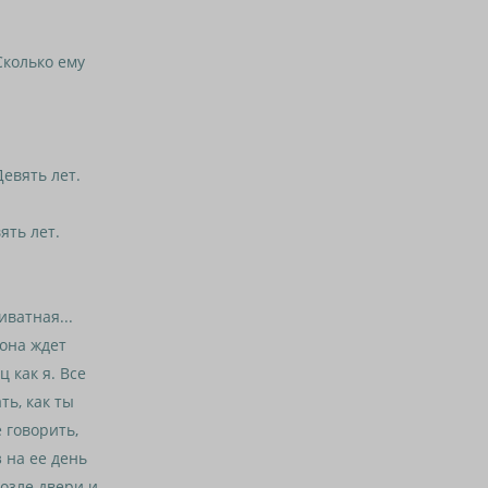
колько ему
евять лет.
ять лет.
ватная...
 она ждет
ц как я. Все
ть, как ты
е говорить,
 на ее день
возле двери и