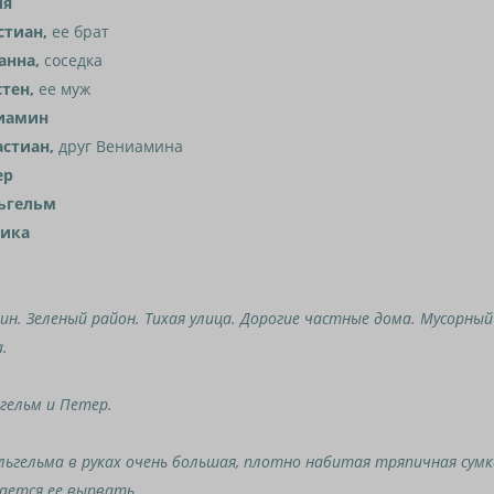
ия
стиан,
ее брат
анна,
соседка
стен,
ее муж
иамин
астиан,
друг Вениамина
ер
ьгельм
ика
ин. Зеленый район. Тихая улица. Дорогие частные дома. Мусорный
.
гельм и Петер.
льгельма в руках очень большая, плотно набитая тряпичная сум
ается ее вырвать.