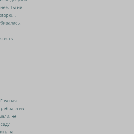
шнее. Ты не
оворю...
убивалась,
я есть
 Гнусная
 ребра, а из
мали, не
 саду
пить на