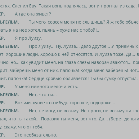
стях. Слепил Еву. Такая вонь поднялась, вот и прогнал из сада. 
ЕР.
А где она живет?
ЬГЕЛЬМ.
Ты чего, совсем меня не слышишь? Я ж тебе объяс
ать я на нее хотел, пьянь – хуже нас с тобой!..
ЕР.
Я про Луизу.
ЬГЕЛЬМ.
Про Луизу... Ну, Луиза... дело другое... У приемных
т. Хорошие люди. Хорошо к ней относятся. И Луиза тоже. Да... 
чно, но... как увидит меня, на глаза слезы наворачиваются... Ко
рит, заберешь меня от них, папочка! Когда меня заберешь! Вот..
ит, папочка! Сердце кровью обливается! Ты бы сумку отпустил.
ЕР.
У меня немного мелочи есть.
ЬГЕЛЬМ.
Нет, что ты...
ЕР.
Возьми, купи что-нибудь хорошее, подороже...
ЬГЕЛЬМ.
Нет, не могу, не возьму. Не проси, не возьму ни гр
ал, что ты такой... Поразил ты меня, вот что. Да... (Берет деньг
у, скажу, что от тебя.
ЕР.
Это необязательно.