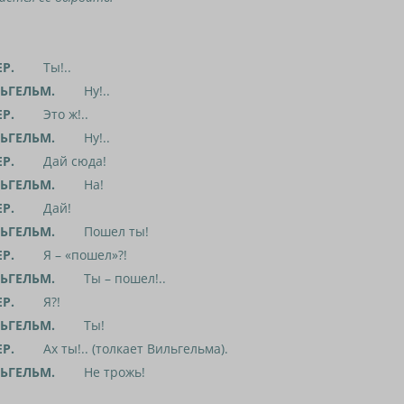
ЕР.
Ты!..
ЬГЕЛЬМ.
Ну!..
ЕР.
Это ж!..
ЬГЕЛЬМ.
Ну!..
ЕР.
Дай сюда!
ЬГЕЛЬМ.
На!
ЕР.
Дай!
ЬГЕЛЬМ.
Пошел ты!
ЕР.
Я – «пошел»?!
ЬГЕЛЬМ.
Ты – пошел!..
ЕР.
Я?!
ЬГЕЛЬМ.
Ты!
ЕР.
Ах ты!.. (толкает Вильгельма).
ЬГЕЛЬМ.
Не трожь!