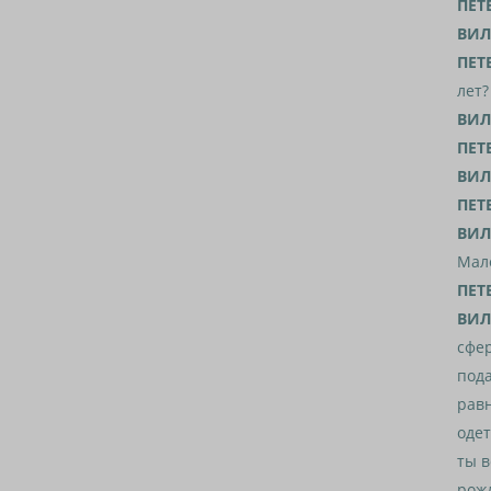
ПЕТ
ВИЛ
ПЕТ
лет?
ВИЛ
ПЕТ
ВИЛ
ПЕТ
ВИЛ
Мале
ПЕТ
ВИЛ
сфер
пода
равн
одет
ты в
рожд