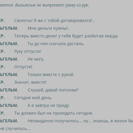
аются. Вильгельм не выпускает сумку из рук.
ЕР.
Сволочь! Я же с тобой договаривался!..
ЬГЕЛЬМ.
Мне деньги нужны!..
ЕР.
Теперь вместо денег у тебя будет разбитая морда.
ЬГЕЛЬМ.
Ты до нее сначала достань.
ЕР.
Руку отпусти!
ЬГЕЛЬМ.
Не могу.
ЕР.
Отпусти!
ЬГЕЛЬМ.
Только вместе с рукой.
ЕР.
Значит, вместе!
ЬГЕЛЬМ.
Слушай, давай пополам?
ЕР.
Сегодня мой день.
ЬГЕЛЬМ.
А я завтра не приду.
ЕР.
Ты должен был не приходить сегодня.
ЬГЕЛЬМ.
Неожиданно получилось... ну... знаешь, в жизни быв
ня случилось...