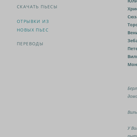
Юл
СКАЧАТЬ ПЬЕСЫ
Хри
Сюз
ОТРЫВКИ ИЗ
Тор
НОВЫХ ПЬЕС
Вен
Зеб
ПЕРЕВОДЫ
Пет
Вил
Мон
Берл
дома
Виль
У Ви
пыт