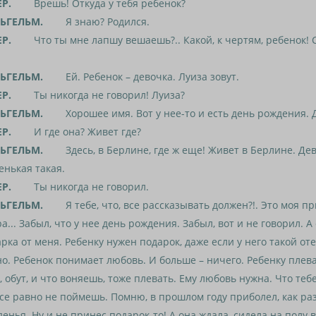
ЕР.
Врешь! Откуда у тебя ребенок?
ЬГЕЛЬМ.
Я знаю? Родился.
ЕР.
Что ты мне лапшу вешаешь?.. Какой, к чертям, ребенок! С
ЬГЕЛЬМ.
Ей. Ребенок – девочка. Луиза зовут.
ЕР.
Ты никогда не говорил! Луиза?
ЬГЕЛЬМ.
Хорошее имя. Вот у нее-то и есть день рождения. Д
ЕР.
И где она? Живет где?
ЬГЕЛЬМ.
Здесь, в Берлине, где ж еще! Живет в Берлине. Дев
нькая такая.
ЕР.
Ты никогда не говорил.
ЬГЕЛЬМ.
Я тебе, что, все рассказывать должен?!. Это моя при
а... Забыл, что у нее день рождения. Забыл, вот и не говорил. А
рка от меня. Ребенку нужен подарок, даже если у него такой оте
о. Ребенок понимает любовь. И больше – ничего. Ребенку плева
, обут, и что воняешь, тоже плевать. Ему любовь нужна. Что теб
се равно не поймешь. Помню, в прошлом году приболел, как раз
енья. Ну и не принес подарок-то! А она ждала, сидела на полу 