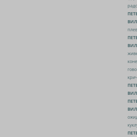
радо
ПЕТ
ВИЛ
плев
ПЕТ
ВИЛ
живе
коне
гово
крич
ПЕТ
ВИЛ
ПЕТ
ВИЛ
ожид
кукл
ПЕТ