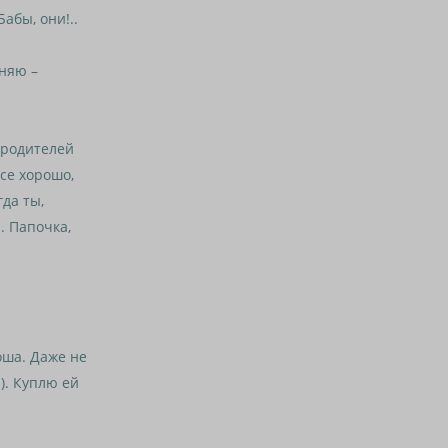
Бабы, они!..
няю –
 родителей
все хорошо,
гда ты,
. Папочка,
оша. Даже не
и). Куплю ей