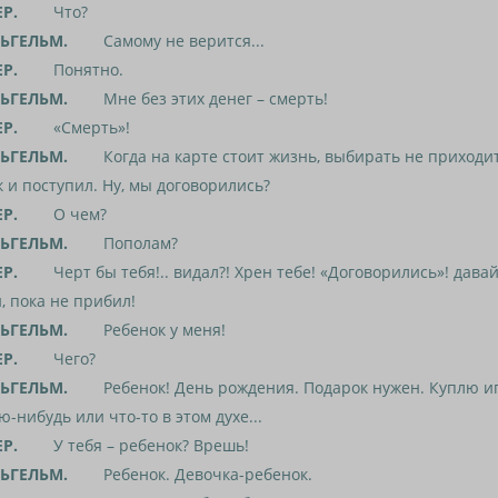
ЕР.
Что?
ЬГЕЛЬМ.
Самому не верится...
ЕР.
Понятно.
ЬГЕЛЬМ.
Мне без этих денег – смерть!
ЕР.
«Смерть»!
ЬГЕЛЬМ.
Когда на карте стоит жизнь, выбирать не приходит
к и поступил. Ну, мы договорились?
ЕР.
О чем?
ЬГЕЛЬМ.
Пополам?
ЕР.
Черт бы тебя!.. видал?! Хрен тебе! «Договорились»! давай
, пока не прибил!
ЬГЕЛЬМ.
Ребенок у меня!
ЕР.
Чего?
ЬГЕЛЬМ.
Ребенок! День рождения. Подарок нужен. Куплю и
ю-нибудь или что-то в этом духе...
ЕР.
У тебя – ребенок? Врешь!
ЬГЕЛЬМ.
Ребенок. Девочка-ребенок.