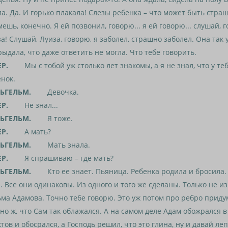
а. Да. И горько плакала! Слезы ребенка – что может быть стра
ешь, конечно. Я ей позвонил, говорю... я ей говорю... слушай, г
а! Слушай, Луиза, говорю, я заболел, страшно заболел. Она так 
рыдала, что даже ответить не могла. Что тебе говорить.
ЕР.
Мы с тобой уж столько лет знакомы, а я не знал, что у теб
нок.
ЬГЕЛЬМ.
Девочка.
ЕР.
Не знал...
ЬГЕЛЬМ.
Я тоже.
ЕР.
А мать?
ЬГЕЛЬМ.
Мать знала.
ЕР.
Я спрашиваю – где мать?
ЬГЕЛЬМ.
Кто ее знает. Пьяница. Ребенка родила и бросила.
. Все они одинаковы. Из одного и того же сделаны. Только не из
ма Адамова. Точно тебе говорю. Это уж потом про ребро приду
но ж, что Сам так облажался. А на самом деле Адам обожрался в
тов и обосрался, а Господь решил, что это глина, ну и давай ле