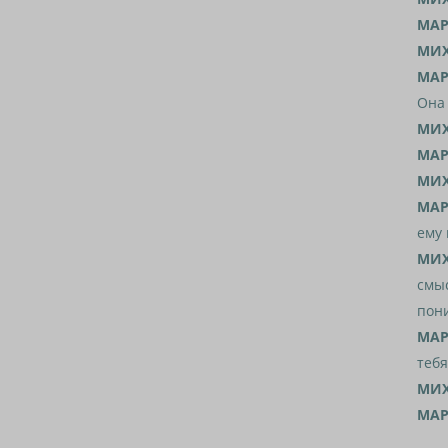
МАР
МИХ
МАР
Она 
МИХ
МАР
МИХ
МАР
ему 
МИХ
смыс
пони
МАР
тебя
МИХ
МАР