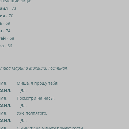
ствующие лица:
аил
- 73
ия
- 70
а
- 69
ан
- 74
гей
- 68
га
- 66
тира Марии и Михаила. Гостиная.
ИЯ.
Миша, я прошу тебя!
АИЛ.
Да.
ИЯ.
Посмотри на часы.
АИЛ.
Да.
ИЯ.
Уже полпятого.
АИЛ.
Да.
ИЯ.
С минуту на минуту придут гости.