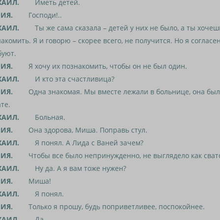
АИЛ.
Иметь детей.
ИЯ.
Господи!..
АИЛ.
Ты же сама сказала – детей у них не было, а ты хочеш
акомить. Я и говорю – скорее всего, не получится. Но я согласен
буют.
ИЯ.
Я хочу их познакомить, чтобы он не был один.
АИЛ.
И кто эта счастливица?
ИЯ.
Одна знакомая. Мы вместе лежали в больнице, она была
те.
АИЛ.
Больная.
ИЯ.
Она здорова, Миша. Поправь стул.
АИЛ.
Я понял. А Лида с Ваней зачем?
ИЯ.
Чтобы все было непринужденно, не выглядело как свато
АИЛ.
Ну да. А я вам тоже нужен?
ИЯ.
Миша!
АИЛ.
Я понял.
ИЯ.
Только я прошу, будь поприветливее, поспокойнее.
АИЛ.
Да.