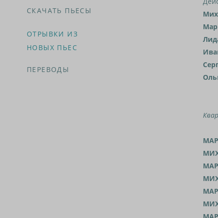
Дей
СКАЧАТЬ ПЬЕСЫ
Мих
Мар
ОТРЫВКИ ИЗ
Лид
НОВЫХ ПЬЕС
Ив
Сер
ПЕРЕВОДЫ
Оль
Квар
МАР
МИХ
МАР
МИХ
МАР
МИХ
МАР