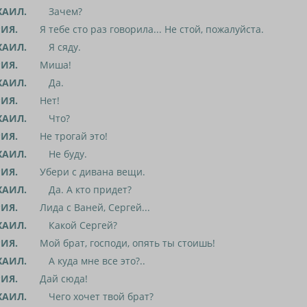
АИЛ.
Зачем?
ИЯ.
Я тебе сто раз говорила... Не стой, пожалуйста.
АИЛ.
Я сяду.
ИЯ.
Миша!
АИЛ.
Да.
ИЯ.
Нет!
АИЛ.
Что?
ИЯ.
Не трогай это!
АИЛ.
Не буду.
ИЯ.
Убери с дивана вещи.
АИЛ.
Да. А кто придет?
ИЯ.
Лида с Ваней, Сергей...
АИЛ.
Какой Сергей?
ИЯ.
Мой брат, господи, опять ты стоишь!
АИЛ.
А куда мне все это?..
ИЯ.
Дай сюда!
АИЛ.
Чего хочет твой брат?