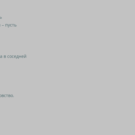
ь
 – пусть
 в соседней
вство.