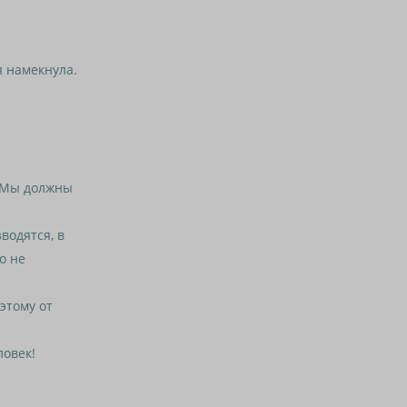
я намекнула.
 Мы должны
водятся, в
о не
этому от
овек!