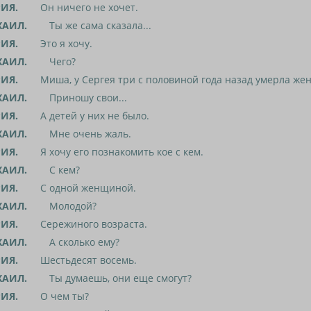
ИЯ.
Он ничего не хочет.
АИЛ.
Ты же сама сказала...
ИЯ.
Это я хочу.
АИЛ.
Чего?
ИЯ.
Миша, у Сергея три с половиной года назад умерла жен
АИЛ.
Приношу свои...
ИЯ.
А детей у них не было.
АИЛ.
Мне очень жаль.
ИЯ.
Я хочу его познакомить кое с кем.
АИЛ.
С кем?
ИЯ.
С одной женщиной.
АИЛ.
Молодой?
ИЯ.
Сережиного возраста.
АИЛ.
А сколько ему?
ИЯ.
Шестьдесят восемь.
АИЛ.
Ты думаешь, они еще смогут?
ИЯ.
О чем ты?