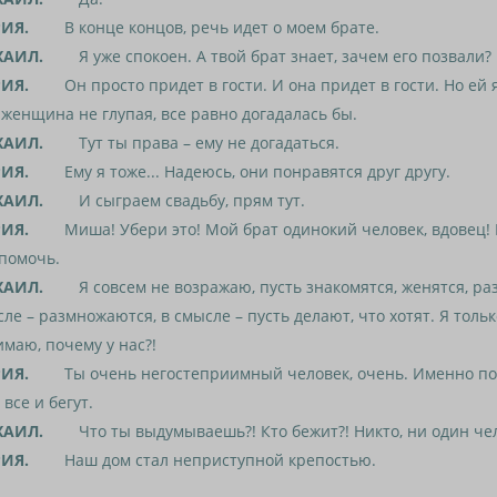
ИЯ.
В конце концов, речь идет о моем брате.
АИЛ.
Я уже спокоен. А твой брат знает, зачем его позвали?
ИЯ.
Он просто придет в гости. И она придет в гости. Но ей 
женщина не глупая, все равно догадалась бы.
АИЛ.
Тут ты права – ему не догадаться.
ИЯ.
Ему я тоже... Надеюсь, они понравятся друг другу.
АИЛ.
И сыграем свадьбу, прям тут.
ИЯ.
Миша! Убери это! Мой брат одинокий человек, вдовец!
помочь.
АИЛ.
Я совсем не возражаю, пусть знакомятся, женятся, раз
ле – размножаются, в смысле – пусть делают, что хотят. Я тольк
маю, почему у нас?!
ИЯ.
Ты очень негостеприимный человек, очень. Именно по
 все и бегут.
АИЛ.
Что ты выдумываешь?! Кто бежит?! Никто, ни один чел
ИЯ.
Наш дом стал неприступной крепостью.