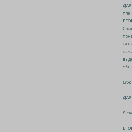
ДАР
плак
ЕГО
Слыш
пона
тако
вами
выде
объя
Егор
ДАР
Внов
ЕГО