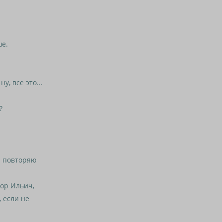
е.
, все это...
?
и повторяю
ор Ильич,
, если не