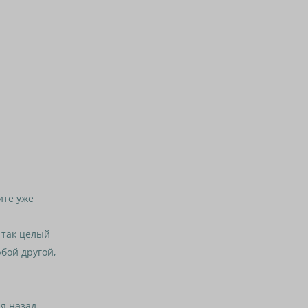
ите уже
 так целый
юбой другой,
 назад,