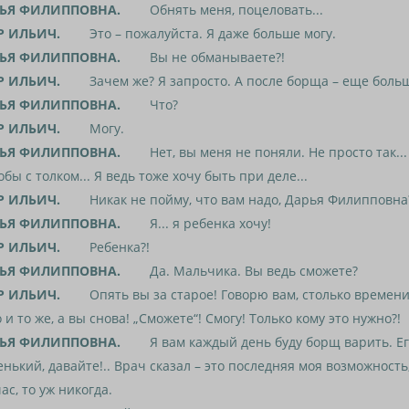
ЬЯ ФИЛИППОВНА.
Обнять меня, поцеловать...
Р ИЛЬИЧ.
Это – пожалуйста. Я даже больше могу.
ЬЯ ФИЛИППОВНА.
Вы не обманываете?!
Р ИЛЬИЧ.
Зачем же? Я запросто. А после борща – еще больш
ЬЯ ФИЛИППОВНА.
Что?
Р ИЛЬИЧ.
Могу.
ЬЯ ФИЛИППОВНА.
Нет, вы меня не поняли. Не просто так... ну
обы с толком... Я ведь тоже хочу быть при деле...
Р ИЛЬИЧ.
Никак не пойму, что вам надо, Дарья Филипповна
ЬЯ ФИЛИППОВНА.
Я... я ребенка хочу!
Р ИЛЬИЧ.
Ребенка?!
ЬЯ ФИЛИППОВНА.
Да. Мальчика. Вы ведь сможете?
Р ИЛЬИЧ.
Опять вы за старое! Говорю вам, столько времен
 и то же, а вы снова! „Сможете“! Смогу! Только кому это нужно?!
ЬЯ ФИЛИППОВНА.
Я вам каждый день буду борщ варить. Ег
нький, давайте!.. Врач сказал – это последняя моя возможность
ас, то уж никогда.