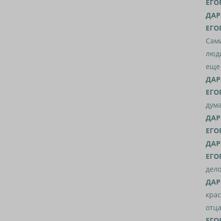
ЕГО
ДАР
ЕГО
Сами
люди
еще 
ДАР
ЕГО
дума
ДАР
ЕГО
ДАР
ЕГО
дело
ДАР
крас
отца
ЕГО