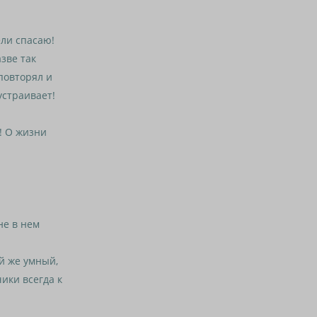
ли спасаю!
зве так
повторял и
устраивает!
! О жизни
не в нем
й же умный,
ики всегда к