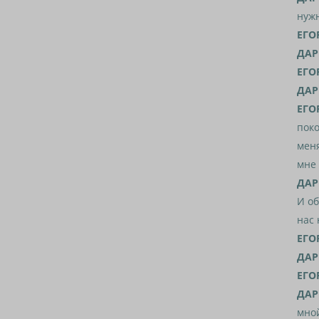
нужн
ЕГО
ДАР
ЕГО
ДАР
ЕГО
поко
меня
мне 
ДАР
И об
нас 
ЕГО
ДАР
ЕГО
ДАР
мной