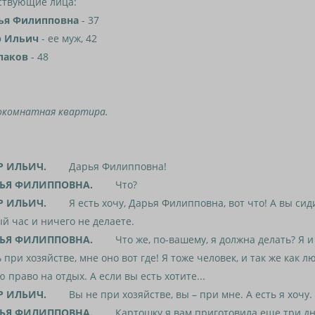
ствующие лица:
ья Филипповна
- 37
р Ильич
- ее муж, 42
паков
- 48
окомнатная квартира.
Р ИЛЬИЧ.
Дарья Филипповна!
ЬЯ ФИЛИППОВНА.
Что?
Р ИЛЬИЧ.
Я есть хочу, Дарья Филипповна, вот что! А вы сид
й час и ничего не делаете.
ЬЯ ФИЛИППОВНА.
Что же, по-вашему, я должна делать? Я и
 при хозяйстве, мне оно вот где! Я тоже человек, и так же как л
 право на отдых. А если вы есть хотите...
Р ИЛЬИЧ.
Вы не при хозяйстве, вы – при мне. А есть я хочу.
ЬЯ ФИЛИППОВНА.
Картошку я вам приготовила еще три дня