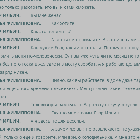
о только разогреть, это вы и сами сможете.
Р ИЛЬИЧ.
Вы мне жена?
ЬЯ ФИЛИППОВНА.
Как хотите.
Р ИЛЬИЧ.
Как это понимать?
ЬЯ ФИЛИППОВНА.
А вот так и понимайте. Вы-то мне сами –
Р ИЛЬИЧ.
Как мужем был, так им и остался. Потому и прошу 
рмить меня по-человечески. Суп вы уже чуть ли не месяц не го
 без него тоска в желудке и в мозгу свербит. А я работаю целы
заряд нужен.
ЬЯ ФИЛИППОВНА.
Видно, как вы работаете, в доме даже тар
ои еще с того времени плесневеют. Мы тут одни такие. Телевиз
нет.
Р ИЛЬИЧ.
Телевизор я вам куплю. Зарплату получу и куплю.
ЬЯ ФИЛИППОВНА.
Скучно мне с вами, Егор Ильич.
Р ИЛЬИЧ.
А я здесь не для веселья.
ЬЯ ФИЛИППОВНА.
А зачем же вы? Не развлекаете, не ухажи
, только о еде и говорите. Или вон, о холодильнике. А мне это 