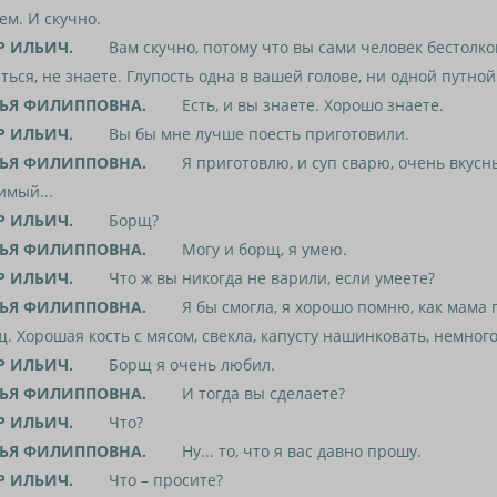
ем. И скучно.
Р ИЛЬИЧ.
Вам скучно, потому что вы сами человек бестолко
ться, не знаете. Глупость одна в вашей голове, ни одной путно
ЬЯ ФИЛИППОВНА.
Есть, и вы знаете. Хорошо знаете.
Р ИЛЬИЧ.
Вы бы мне лучше поесть приготовили.
ЬЯ ФИЛИППОВНА.
Я приготовлю, и суп сварю, очень вкусны
имый...
Р ИЛЬИЧ.
Борщ?
ЬЯ ФИЛИППОВНА.
Могу и борщ, я умею.
Р ИЛЬИЧ.
Что ж вы никогда не варили, если умеете?
ЬЯ ФИЛИППОВНА.
Я бы смогла, я хорошо помню, как мама 
. Хорошая кость с мясом, свекла, капусту нашинковать, немного
Р ИЛЬИЧ.
Борщ я очень любил.
ЬЯ ФИЛИППОВНА.
И тогда вы сделаете?
Р ИЛЬИЧ.
Что?
ЬЯ ФИЛИППОВНА.
Ну... то, что я вас давно прошу.
Р ИЛЬИЧ.
Что – просите?