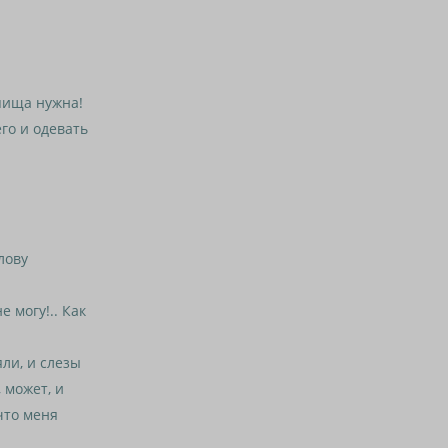
пища нужна!
го и одевать
лову
 могу!.. Как
ли, и слезы
 может, и
 что меня