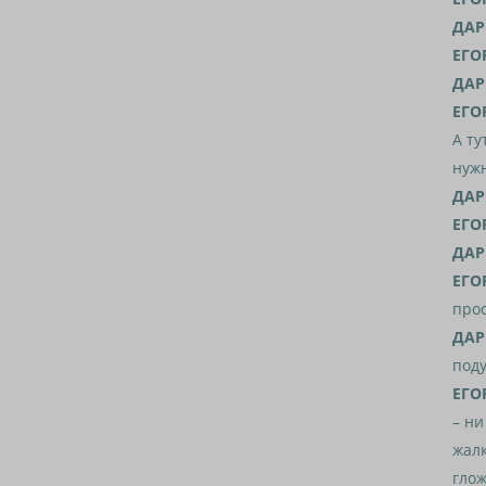
ДАР
ЕГО
ДАР
ЕГО
А ту
нужн
ДАР
ЕГО
ДАР
ЕГО
прос
ДАР
поду
ЕГО
– ни
жалк
глож