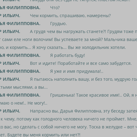
ЬЯ ФИЛИППОВНА.
Что?
Р ИЛЬИЧ.
Чем кормить, спрашиваю, намерены?
ЬЯ ФИЛИППОВНА.
Грудью.
Р ИЛЬИЧ.
А грудя чем вы нагружать станете?! Грудям тоже 
т сами еле ноги волочим! Вы успеваете за мной? Мальчика ваше
о, и кормить... Я хочу сказать... Вы же холодильник хотели.
ЬЯ ФИЛИППОВНА.
Я работать буду!
Р ИЛЬИЧ.
Вот и идите! Поработайте и все само забудется.
ЬЯ ФИЛИППОВНА.
Я уже и имя придумала!..
Р ИЛЬИЧ.
Я пытаюсь наполнить вашу, и без того, мудрую го
тыми мыслями, а вы...
ЬЯ ФИЛИППОВНА.
Гришенька! Такое красивое имя!.. Ой, я не
маю о нем!.. Не могу!..
Р ИЛЬИЧ.
Напрасно вы, Дарья Филипповна, эту беседу затея
 к чему, потому как голодного человека ничего не проймет. Мне,
о вас, но сделать с собой ничего не могу. Тоска в желудке – вот
ет. Будете вы меня кормить или нет?!