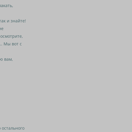
акать,
ак и знайте!
не
посмотрите,
.. Мы вот с
рю вам,
 остального