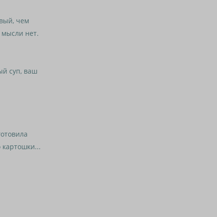
вый, чем
й мысли нет.
й суп, ваш
готовила
 картошки...