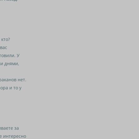
 кто?
вас
товили. У
ми днями,
аканов нет.
ора и то у
ваете за
не интересно