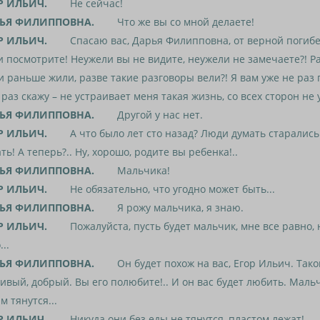
Р ИЛЬИЧ.
Не сейчас!
ЬЯ ФИЛИППОВНА.
Что же вы со мной делаете!
Р ИЛЬИЧ.
Спасаю вас, Дарья Филипповна, от верной погибе
 посмотрите! Неужели вы не видите, неужели не замечаете?! Ра
 раньше жили, разве такие разговоры вели?! Я вам уже не раз 
раз скажу – не устраивает меня такая жизнь, со всех сторон не 
ЬЯ ФИЛИППОВНА.
Другой у нас нет.
Р ИЛЬИЧ.
А что было лет сто назад? Люди думать старались
ть! А теперь?.. Ну, хорошо, родите вы ребенка!..
ЬЯ ФИЛИППОВНА.
Мальчика!
Р ИЛЬИЧ.
Не обязательно, что угодно может быть...
ЬЯ ФИЛИППОВНА.
Я рожу мальчика, я знаю.
Р ИЛЬИЧ.
Пожалуйста, пусть будет мальчик, мне все равно, 
...
ЬЯ ФИЛИППОВНА.
Он будет похож на вас, Егор Ильич. Тако
ивый, добрый. Вы его полюбите!.. И он вас будет любить. Мальч
м тянутся...
Р ИЛЬИЧ.
Никуда они без еды не тянутся, пластом лежат!