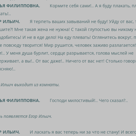
ЬЯ ФИЛИППОВНА.
Кормите себя сами!.. А я буду плакать, пл
ать!..
Р ИЛЬИЧ.
Я терпеть ваших завываний не буду! Уйду от вас, т
ите?! Мне такая жена не нужна! С такой глупостью вы никому 
добитесь! И не в еде дело! На еду плевать! Оглянитесь вокруг, 
е повсюду творится! Мир рушится, человек заживо разлагается!
!.. У меня душа бурлит, сердце разрывается, голова мыслей не
рживает, а вы!.. От вас даже!.. Ничего от вас нет! Столько гово
сняю!..
 Ильич выходит из комнаты.
ЬЯ ФИЛИППОВНА.
Господи милостивый!.. Чего сказал?..
ь появляется Егор Ильич.
Р ИЛЬИЧ.
И ласкать я вас теперь ни за что не стану! И всего