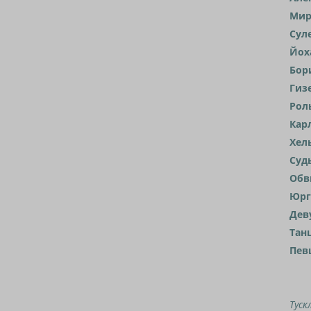
Мир
Сул
Йох
Бор
Гиз
Рол
Кар
Хел
Суд
Обв
Юрг
Дев
Тан
Пев
Туск