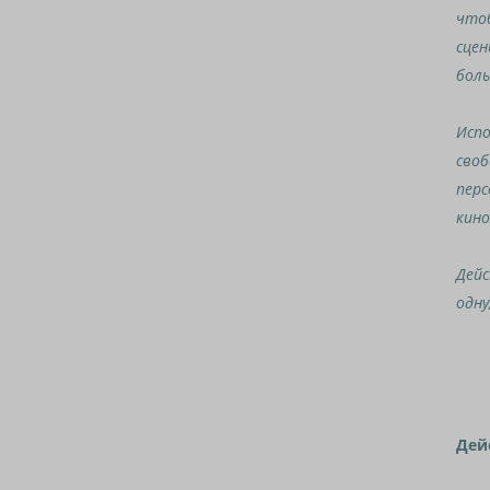
чтоб
сцен
боль
Испо
своб
перс
кино
Дейс
одну
Дей