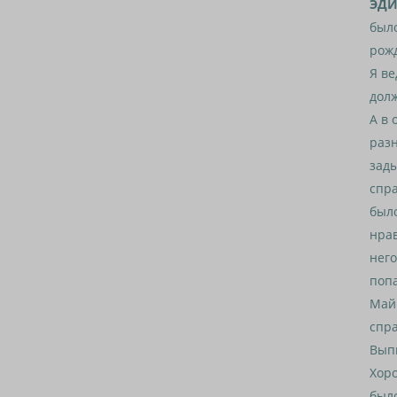
ЭДИ
было
рожд
Я ве
долж
А в 
разн
зады
спра
было
нрав
него
попа
Майк
спра
Выпи
Хоро
было