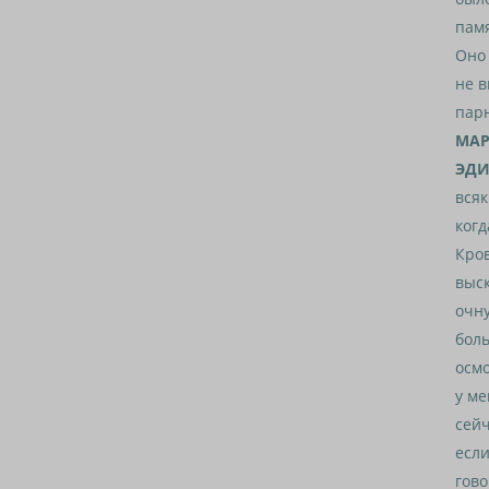
памя
Оно 
не в
пар
МАР
ЭДИ
всяк
когд
Кров
выск
очну
боль
осмо
у ме
сейч
если
гово