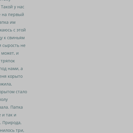
 Такой у нас
е на первый
папка им
ыхаюсь с этой
ду к свиньям
и сырость не
 может, и
 тряпок
под нами, а
меня корыто
ожила,
корытом стало
полу
вала. Папка
 и так и
я. Природа,
нилось три,