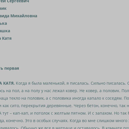
гей Сергеевич
вик
аида Михайловна
ька
ашка
а Катя
ть первая
А КАТЯ.
Когда я была маленькой, я писалась. Сильно писалась. 
сь на пол, а на полу у нас лежал ковер. Не ковер, а половик. Пол
аца текло на половик, а с половика иногда капало к соседям. П
 как сито, перекрытия деревянные. Через бетон, конечно, так 
А тут – кап-кап, и потолок с желтым пятном. И с запахом. Но так
да, конечно. Это в особых случаях. Когда во мне слишком много
ливалось. Обычно же все в матраце и оставалось. В комнате по