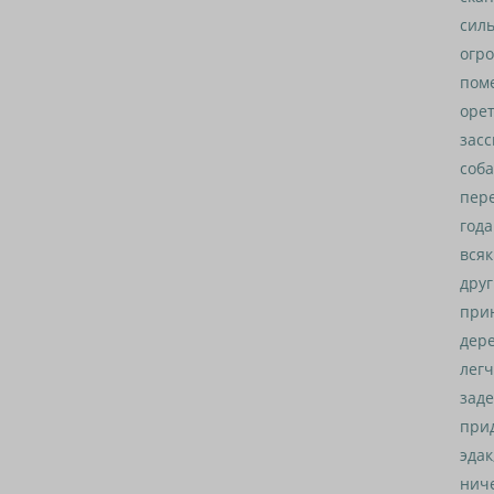
силь
огр
поме
орет
засс
соба
пере
года
всяк
друг
прин
дере
легч
заде
прид
эдак
ниче