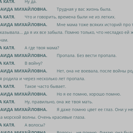
А КАТЯ.
Ну да.
АИДА МИХАЙЛОВНА.
Трудная у вас жизнь была.
А КАТЯ.
Что и говорить, времена были не из легких.
АИДА МИХАЙЛОВНА.
Мне мама тоже всяких историй про т
казывала... да я их все забыла. Помню только, что несладко ей ж
нам.
А КАТЯ.
А где твоя мама?
АИДА МИХАЙЛОВНА.
Пропала. Без вести пропала.
А КАТЯ.
В войну?
АИДА МИХАЙЛОВНА.
Нет, она не воевала, после войны ро
 родила и через несколько лет пропала.
А КАТЯ.
Такое часто бывает.
АИДА МИХАЙЛОВНА.
Но я ее помню, хорошо помню.
А КАТЯ.
Ну, правильно, она же твоя мать.
АИДА МИХАЙЛОВНА.
Я даже помню цвет ее глаз. Они у не
а морской волны. Очень красивые глаза.
А КАТЯ.
А волосы?
АИДА МИХАЙЛОВНА.
Волосы – не помню. Думаю, она была