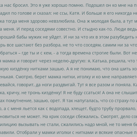
а нас бросил. Это я уже хорошо помню. Подошел он ко мне на 
адил по голове и сказал: не ссы, Катя. И больше я его никогда н
а тогда меня здорово невзлюбила. Она ж молодая была, а тут 
а меня. И перед соседями совестно. И стыдно как-то. Люди ведь
ороший бабы мужик не уйдет. И ни за что их в этом разубедить 
рь все шастают без разбора, не то что соседям, самим ни за чт
браться – где ты и с кем, - а тогда времена строгие были. Вот 
 мамка и говорит через неделю-другую: я, Катька, решила, что
кую киздёнку нитками зашью. А я не понимаю, что она шить хоч
нькая. Смотрю, берет мамка нитки, иголку и ко мне направляет
евайся, говорит, да ноги раздвигай. Тут я все разом и поняла. К
а, кричу, не тронь киздёнку! Я не буду ссаться! А она не слышит
ах помутнение, зашью, орет. Я так напугалась, что со страху-то 
, а с меня льется как с водопада, хлещет, будто трубу прорвало,
новиться не может. На крик соседи сбежались. Смотрят, дело со
илицию вызывать не стали, сжалились надо мной, не то меня б
авили. Отобрали у мамки иголки с нитками и всякие опасные п