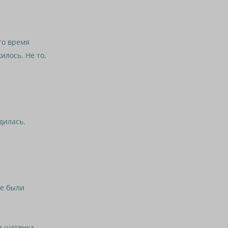
о время
илось. Не то,
дилась.
е были
 шатенка.