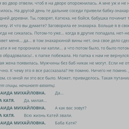
 во двор отвели, чтоб я на дворе опорожнилась. А мне уж и не н
илось. На другой день те дальние соседи привели бабку-знахар
дней деревни. Ты, говорят, Катюха, не бойся, бабушка починит
еху. И что вы думаете? Заговорила ее знахарка. Больше я в св
гда не сикалась. Потом-то уже... когда в другие попадала, нет-не
вет меня... да... в том знахаркиной вины нет, она свое дело сде
ати я не проронила ни капли... а что потом было, то было пото
а обрадовалась!.. к папке побежала. Но папка к нам не вернулся,
ая жена появилась. Мужчины без баб никак не могут. Если не о
чно. К чему это я все рассказала? Не помню. Ничего не помню.
ом, со мной ли это все было. Может, привиделось. Такая путаниц
ет спицы, начинает вязать).
АИДА МИХАЙЛОВНА.
Да...
А КАТЯ.
Да, милая...
АИДА МИХАЙЛОВНА.
А как вас зовут?
А КАТЯ.
Всю жизнь Катей звали.
АИДА МИХАЙЛОВНА.
Баба Катя?