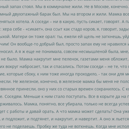
ный запах стоял. Мы в коммуналке жили. Не в Москве, конечно.
омный двухэтажный барак был. Мы на втором и жили. Мамка вс
няться хотела. А соседи – ни в какую, пусть сикает, говорят. А 
: хера себе - «сикает», она ссыт как стадо коров, я, говорит, зад
ыхой. Матери он тоже орал: ты, ежели ей щель не заткнешь, уй
чим! Он вообще-то добрый был, просто запах ему не нравился 
носил. А я ж еще не понимала, совсем несмышленой была, мне,
 не было. Мамка накрутит мне пеленок, газетами меня обложит,
их вокруг набросает, так и спасались. Потом соседи – не те, что 
ие, которые сбоку, к ним тоже иногда проходило, - так они для 
если. Не железное, конечно, в железное мамка бы меня не пол
вянное принесли, оно у них со старых времен сохранилось. С 
е. Соседям. Меньше к ним стало поступать. Все в корыте да на 
рживалось. Мамка, понятно, все убирала, только не всегда успе
ет с работы и давай орать. А что мамка может сделать? Она уже
, и подложит, и подтянет, и накрутит, и навертит. А оно ж льетс
го не поделаешь. Пробку же туда не воткнешь. Когда мне испол